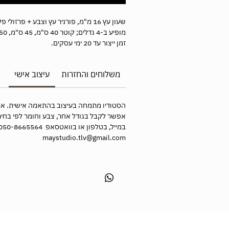
שעון עץ
16
מ"מ, פורניר עץ וצבע + פרזולי פל
מופיע ב-4 גדלים; קוטר 40 ס"מ, 45 ס"מ, 50 ס"מ ו-60 ס"מ.
זמן ייצור עד 20 ימי עסקים.
משלוחים והחזרות
עיצוב אישי
הסטודיו מתמחה בעיצוב בהתאמה אישית. את
אפשר לקבל בגודל אחר, צבע וחומר לפי בחיר
במייל, בטלפון או בוואטסאפ 050-8665564
maystudio.tlv@gmail.com