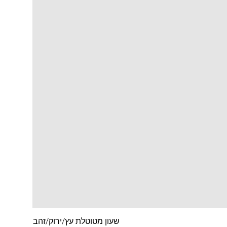
שעון מטוטלת עץ/ירוק/זהב