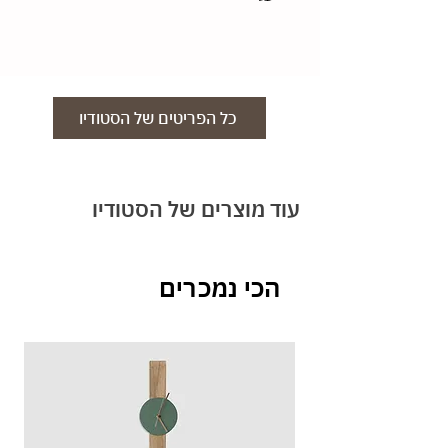
וחומר לפי בחירה. צרו איתנו קשר במייל, בטלפון או
והחומרים, לא ניתן להחליף או לבטל הזמנות כיוון
בוואטסאפ 050-8665564
שהמוצרים מותאמים אישית. במידה והזמנתם מוצר
maystudio.tlv@gmail.com
שאינו מותאם אישית ניתן להחזיר תוך 14 יום
באריזה המקורית.
כל הפריטים של הסטודיו
עוד מוצרים של הסטודיו
הכי נמכרים