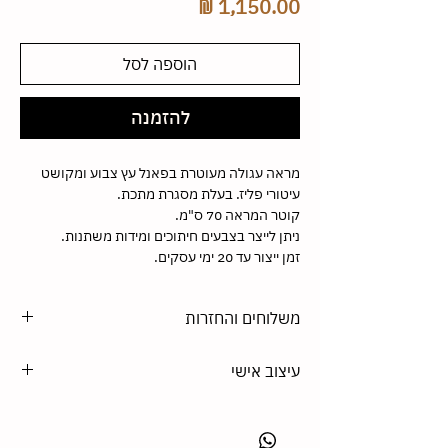
מחיר
הוספה לסל
להזמנה
מראה עגולה מעוטרת בפאנל עץ צבוע ומקושט
עיטורי פליז. בעלת מסגרת מתכת.
קוטר המראה 70 ס"מ.
ניתן לייצר בצבעים חיתוכים ומידות משתנות.
זמן ייצור עד 20 ימי עסקים.
משלוחים והחזרות
משלוחים -
עיצוב אישי
אין משלוחים למראות עגולות, אלא רק איסוף
מהסטודיו (רח' שערי תשובה 10, תל-אביב).
הסטודיו מתמחה בעיצוב בהתאמה אישית. את כל
החזרות-
המוצרים שלנו אפשר לקבל בגודל אחר, צבע
לאחר שמוצר הוזמן, ונבחרו הצבעים הגודל