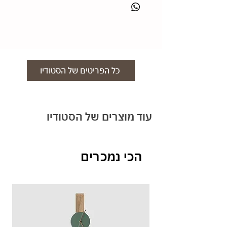
בגלל גודלו החריג של השעון. ניתן לקבלו באיסוף
מהסטודיו או ליצור קשר לתיאום הובלה בתוספת
תשלום.
החזרות-
לאחר שמוצר הוזמן , ונבחרו הצבעים הגודל
והחומרים , לא ניתן להחליף או לבטל הזמנות כיוון
כל הפריטים של הסטודיו
שהמוצרים מותאמים אישית. במידה והזמנתם מוצר
שאינו מותאם אישית ניתן להחזיר תוך 14 יום
באריזה המקורית.
עוד מוצרים של הסטודיו
הכי נמכרים