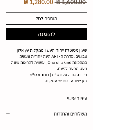
מחיר
מחיר
 ‏1,600.00 ‏₪ 
רגיל
מבצע
הוספה לסל
להזמנה
שעון מטוטלת ייחודי העשוי ממקלות עץ אלון
צבועים. סדרת ה-ART הינה ייחודית ונעשת
במתכונת One of a kind, ועשויה להראות שונה
מעט מפעם לפעם.
מידות: גובה 220 ס״מ | רוחב 8 ס״מ.
זמן ייצור עד 20 ימי עסקים.
עיצוב אישי
הסטודיו מתמחה בעיצוב בהתאמה אישית. את כל
משלוחים והחזרות
המוצרים שלנו אפשר לקבל בגודל אחר, צבע
וחומר לפי בחירה. צרו איתנו קשר במייל או בטלפון
משלוחים -
maystudio.tlv@gmail.com
050-8665564