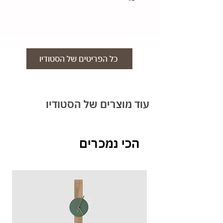
לפי בחירה. צרו איתנו קשר במייל, בטלפון או
לאחר שמוצר הוזמן, ונבחרו הצבעים הגודל
בוואטסאפ 050-8665564
והחומרים, לא ניתן להחליף או לבטל הזמנות כיוון
maystudio.tlv@gmail.com
שהמוצרים מותאמים אישית. במידה והזמנתם מוצר
שאינו מותאם אישית ניתן להחזיר תוך 14 יום
באריזה המקורית.
כל הפריטים של הסטודיו
עוד מוצרים של הסטודיו
הכי נמכרים