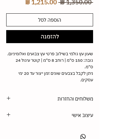
מחיר
מחיר
 ‏1,350.00 ‏₪ 
רגיל
מבצע
הוספה לסל
להזמנה
שעון עץ גולמי בשילוב פרטי עץ צבועים ואלומיניום.
גובה: 150 ס"מ | רוחב 8 ס"מ | קוטר עיגול 24
ס"מ.
ניתן לקבל בצבעים שונים זמן ייצור עד 20 ימי
עסקים.
משלוחים והחזרות
משלוחים -
עיצוב אישי
בגלל גודלו החריג של השעון. ניתן לקבלו באיסוף
מהסטודיו או ליצור קשר לתיאום הובלה בתוספת
הסטודיו מתמחה בעיצוב בהתאמה אישית. את כל
תשלום.
המוצרים שלנו ניתן לקבל בגודל אחר, צבע וחומר
החזרות-