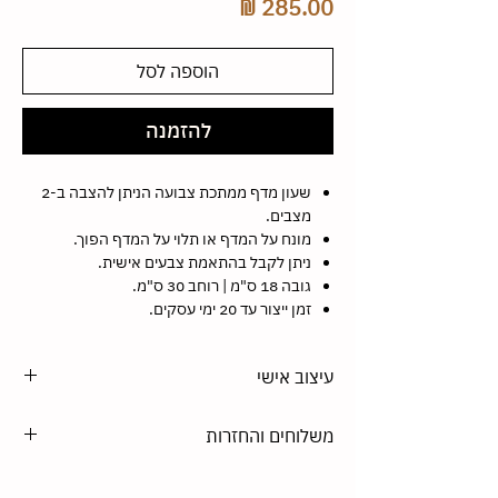
מחיר
הוספה לסל
להזמנה
שעון מדף ממתכת צבועה הניתן להצבה ב-2
מצבים.
מונח על המדף או תלוי על המדף הפוך.
ניתן לקבל בהתאמת צבעים אישית.
גובה 18 ס"מ | רוחב 30 ס"מ.
זמן ייצור עד 20 ימי עסקים.
עיצוב אישי
הסטודיו מתמחה בעיצוב בהתאמה אישית. את כל
משלוחים והחזרות
המוצרים שלנו אפשר לקבל בגודל אחר, צבע
וחומר לפי בחירה. צרו איתנו קשר במייל, בטלפון או
משלוחים -
בוואטסאפ 050-8665564