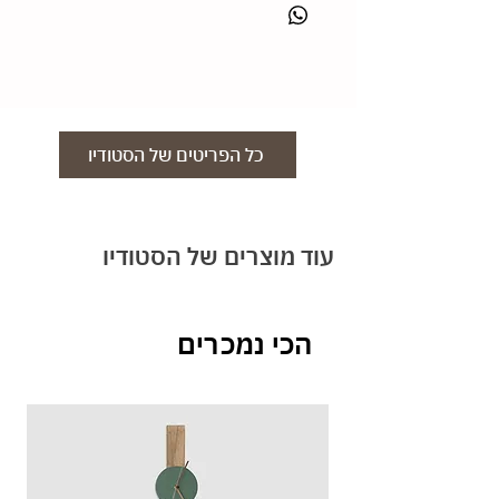
משלוח שעון עד בית הלקוח בעלות 29 ש״ח. ניתן
maystudio.tlv@gmail.com
לאסוף עצמאית מהסטודיו.
החזרות-
לאחר שמוצר הוזמן , ונבחרו הצבעים הגודל
והחומרים , לא ניתן להחליף או לבטל הזמנות כיוון
שהמוצרים מותאמים אישית. במידה והזמנתם מוצר
כל הפריטים של הסטודיו
שאינו מותאם אישית ניתן להחזיר תוך 14 יום
באריזה המקורית.
עוד מוצרים של הסטודיו
הכי נמכרים